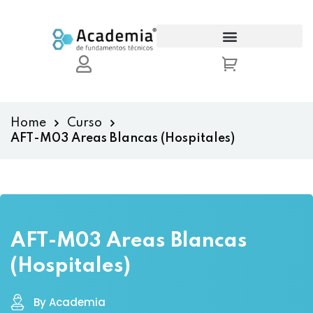
Sign in
Sign up
Sign in
Don’t have an account?
Sign up
Home
Curso
AFT-M03 Areas Blancas (Hospitales)
AFT-M03 Areas Blancas
Lost your password?
Remember me
(Hospitales)
By Academia