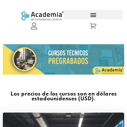
Sign in
Sign up
Sign in
Don’t have an account?
Sign up
Los precios de los cursos son en dólares
Lost your password?
Remember me
estadounidenses (USD).