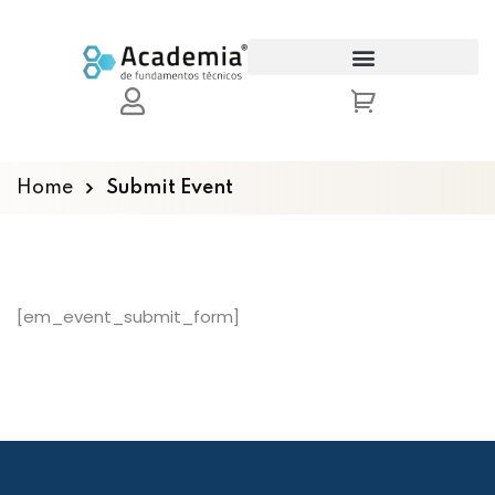
Sign in
Sign up
Sign in
Don’t have an account?
Sign up
Home
Submit Event
[em_event_submit_form]
Lost your password?
Remember me