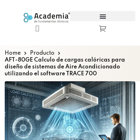
Sign in
Sign up
Sign in
Don’t have an account?
Sign up
Home
Producto
AFT-80GE Calculo de cargas calóricas para
diseño de sistemas de Aire Acondicionado
utilizando el software TRACE 700
Lost your password?
Remember me