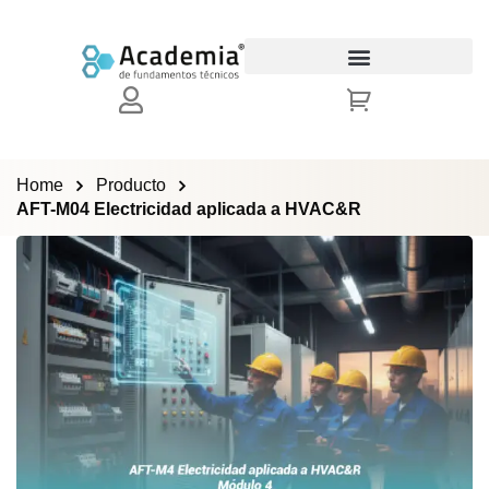
Sign in
Sign up
Sign in
Don’t have an account?
Sign up
Home
Producto
AFT-M04 Electricidad aplicada a HVAC&R
Lost your password?
Remember me