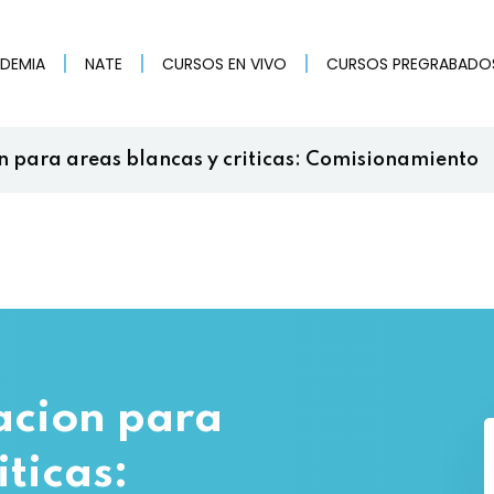
ADEMIA
NATE
CURSOS EN VIVO
CURSOS PREGRABADO
n para areas blancas y criticas: Comisionamiento
Sign in
Sign up
Sign in
Don’t have an account?
Sign up
acion para
iticas: