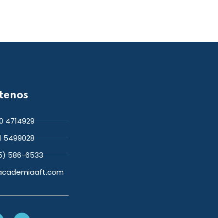
tenos
0 4714929
1 5499028
05) 586-6533
academiaaft.com