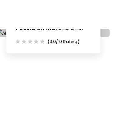
AFTC-102 M4 Parte 1 –
Puesta en marcha en
Proyectos HVAC en Agua
(0.0/ 0 Rating)
Helada