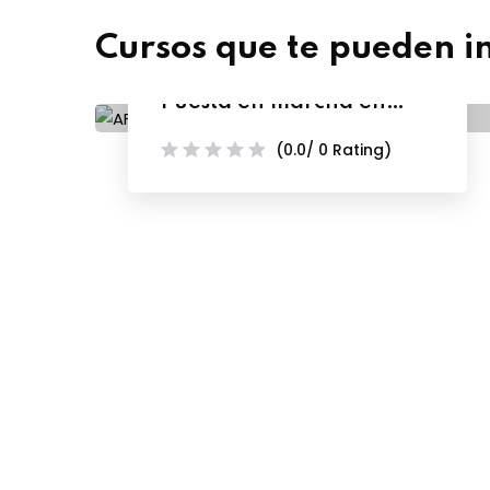
Cursos que te pueden i
AFTC-103 M4 Parte 2 –
Puesta en marcha en
Proyectos HVAC en Agua
(0.0/ 0 Rating)
Helada